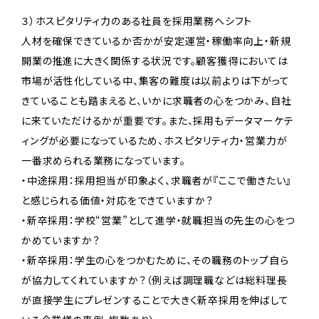
３）ホスピタリティ力のある社員を採用業務へシフト
人材を確保できているか否かが安定運営・稼働率向上・新規
開業の推進に大きく関係する状況です。顧客獲得においては
市場が活性化している中、集客の難度は以前よりは下がって
きていることも踏まえると、いかに求職者の心をつかみ、自社
に来ていただけるかが重要です。また、採用もデータマーケテ
ィングが必要になっているため、ホスピタリティ力・営業力が
一番求められる業務になっています。
・中途採用：採用担当が印象よく、求職者が『ここで働きたい』
と感じられる価値・対応をできていますか？
・新卒採用：学校“営業”として進学・就職担当の先生の心をつ
かめていますか？
・新卒採用：学生の心をつかむために、その職務のトップ自ら
が協力してくれていますか？（例えば調理職などは総料理長
が直接学生にプレゼンすることで大きく新卒採用を伸ばして