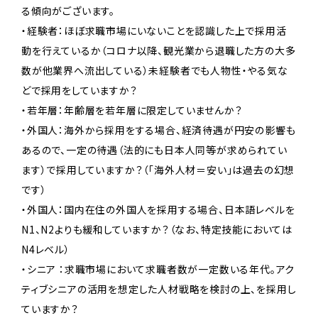
る傾向がございます。
・経験者：ほぼ求職市場にいないことを認識した上で採用活
動を行えているか（コロナ以降、観光業から退職した方の大多
数が他業界へ流出している）未経験者でも人物性・やる気な
どで採用をしていますか？
・若年層：年齢層を若年層に限定していませんか？
・外国人：海外から採用をする場合、経済待遇が円安の影響も
あるので、一定の待遇（法的にも日本人同等が求められてい
ます）で採用していますか？（「海外人材＝安い」は過去の幻想
です）
・外国人：国内在住の外国人を採用する場合、日本語レベルを
N1、N2よりも緩和していますか？（なお、特定技能においては
N4レベル）
・シニア ：求職市場において求職者数が一定数いる年代。アク
ティブシニアの活用を想定した人材戦略を検討の上、を採用し
ていますか？