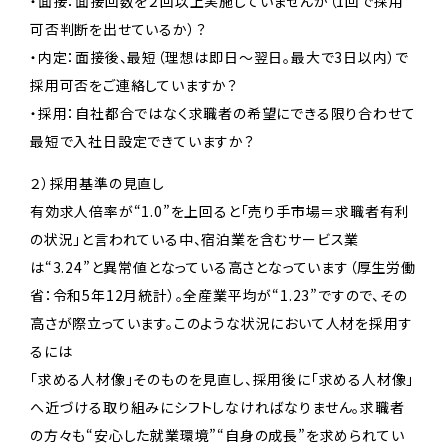
・面接：面接回数を２回以上実施していませんか（1回で採用
可否判断を出せているか）？
・内定：面接後、最短（理想は即日～翌日。最大で3日以内）で
採用可否をご連絡していますか？
・採用：自社都合ではなく求職者の希望にできる限り合わせて
最短で入社日設定できていますか？
２）採用基準の見直し
有効求人倍率が“1.0”を上回ると「売り手市場＝求職者有利
の状況」と言われている中、宿泊業を含むサービス業
は“3.24”と異常値となっている高さとなっています（厚生労働
省：令和5年12月統計）。全産業平均が“1.23”ですので、その
高さが際立っています。このような状況において人材を採用す
るには
「求める人材像」そのものを見直し、採用後に「求める人材像」
へ近づける取り組みにシフトしなければなりません。求職者
の方々も“安心した就業環境”“自身の成長”を求められてい